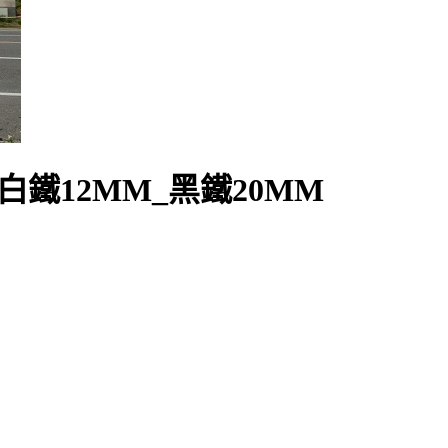
_白鐵12MM_黑鐵20MM